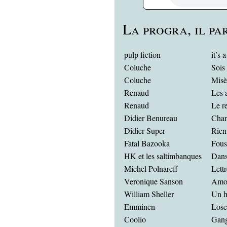
La progra, il par
pulp fiction
it’s 
Coluche
Sois
Coluche
Misè
Renaud
Les 
Renaud
Le r
Didier Benureau
Chan
Didier Super
Rien
Fatal Bazooka
Fous
HK et les saltimbanques
Dans
Michel Polnareff
Lett
Veronique Sanson
Amo
William Sheller
Un 
Emminen
Lose
Coolio
Gang