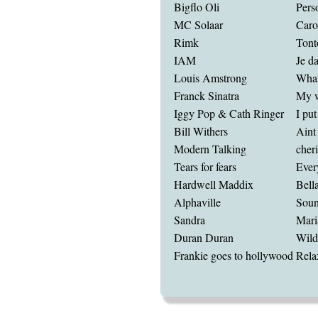
Bigflo Oli
Pers
MC Solaar
Caro
Rimk
Tont
IAM
Je d
Louis Amstrong
What
Franck Sinatra
My 
Iggy Pop & Cath Ringer
I put
Bill Withers
Aint
Modern Talking
cheri
Tears for fears
Ever
Hardwell Maddix
Bell
Alphaville
Soun
Sandra
Mari
Duran Duran
Wild
Frankie goes to hollywood
Rela