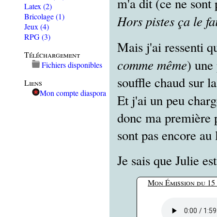
m'a dit (ce ne sont
Latex
(2)
Bricolage
(1)
Hors pistes ça le fai
Jeux
(4)
RPG
(3)
Mais j'ai ressenti
Téléchargement
comme même
) une
Fichiers disponibles
souffle chaud sur la
Liens
Mon compte diaspora
Et j'ai un peu charg
donc ma première par
sont pas encore au l
Je sais que Julie es
Mon Émission du 15 s