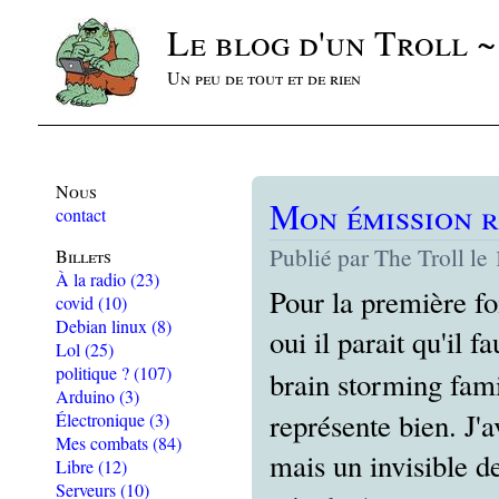
Le blog d'un Troll 
Un peu de tout et de rien
Nous
Mon émission r
contact
Publié par The Troll le
Billets
À la radio
(23)
Pour la première fo
covid
(10)
Debian linux
(8)
oui il parait qu'il 
Lol
(25)
politique ?
(107)
brain storming fami
Arduino
(3)
représente bien. J'a
Électronique
(3)
Mes combats
(84)
mais un invisible de
Libre
(12)
Serveurs
(10)