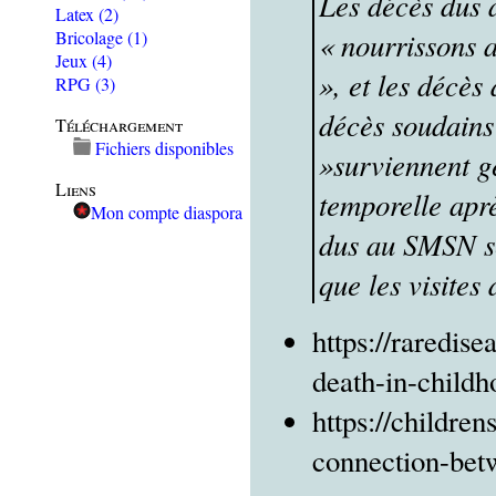
Les décès dus 
Latex
(2)
« nourrissons
Bricolage
(1)
Jeux
(4)
», et les décès
RPG
(3)
décès soudains
Téléchargement
Fichiers disponibles
»surviennent g
Liens
temporelle aprè
Mon compte diaspora
dus au SMSN s
que les visites
https://raredis
death-in-childh
https://childre
connection-bet