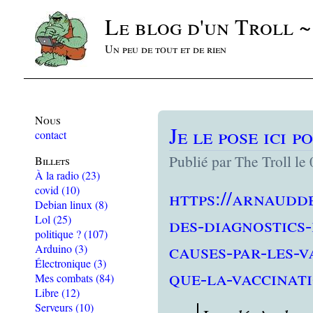
Le blog d'un Troll 
Un peu de tout et de rien
Nous
Je le pose ici 
contact
Publié par The Troll le
Billets
À la radio
(23)
covid
(10)
https://arnaudd
Debian linux
(8)
des-diagnostics
Lol
(25)
politique ?
(107)
causes-par-les-v
Arduino
(3)
Électronique
(3)
que-la-vaccinat
Mes combats
(84)
Libre
(12)
Serveurs
(10)